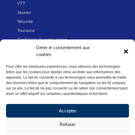
VTT
Jeunes
Sécurité
Tourisme
Confréries de notre région
Gérer le consentement aux
cookies
LIENS UTILES
Pour offrir les meilleures expériences, nous utilisons des technologies
Nous contacter
telles que les cookies pour stocker et/ou accéder aux informations des
Adhérer à la Fédération Française de cyclotourisme
appareils. Le fait de consentir à ces technologies nous permettra de traiter
des données telles que le comportement de navigation ou les ID uniques
Newsletter
sur ce site. Le fait de ne pas consentir ou de retirer son consentement peut
avoir un effet négatif sur certaines caractéristiques et fonctions.
Mentions légales
Politique des données personnelles
Accepter
Politique de cookies (UE)
Refuser