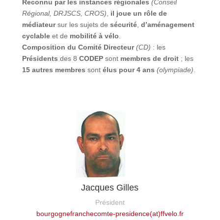
Reconnu par les instances régionales
(Conseil
Régional, DRJSCS, CROS)
,
il joue un rôle de
médiateur
sur les sujets de
sécurité
,
d’aménagement
cyclable
et de
mobilité à vélo
.
Composition du Comité Directeur
(CD)
: les
Présidents
des 8
CODEP
sont
membres de droit
; les
15 autres membres
sont
élus pour 4 ans
(olympiade)
.
Jacques Gilles
Président
bourgognefranchecomte-presidence(at)ffvelo.fr