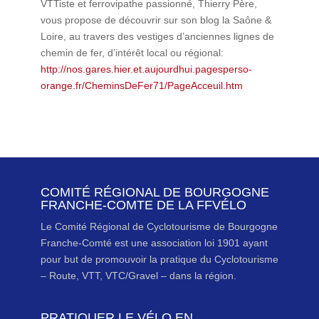
VTTiste et ferrovipathe passionné, Thierry Père,
vous propose de découvrir sur son blog la Saône &
Loire, au travers des vestiges d’anciennes lignes de
chemin de fer, d’intérêt local ou régional:
http://nos.gares.hier.et.aujourdhui.pagesperso-
orange.fr/CheminsDeFer71/PageAcceuil.htm
COMITÉ RÉGIONAL DE BOURGOGNE
FRANCHE-COMTE DE LA FFVÉLO
Le Comité Régional de Cyclotourisme de Bourgogne
Franche-Comté est une association loi 1901 ayant
pour but de promouvoir la pratique du Cyclotourisme
– Route, VTT, VTC/Gravel – dans la région.
PRATIQUER LE VÉLO EN