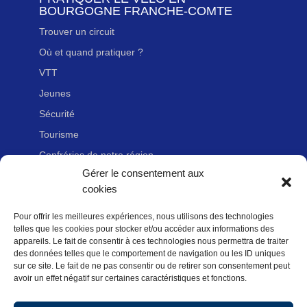
BOURGOGNE FRANCHE-COMTE
Trouver un circuit
Où et quand pratiquer ?
VTT
Jeunes
Sécurité
Tourisme
Confréries de notre région
Gérer le consentement aux
cookies
LIENS UTILES
Pour offrir les meilleures expériences, nous utilisons des technologies
Nous contacter
telles que les cookies pour stocker et/ou accéder aux informations des
Adhérer à la Fédération Française de cyclotourisme
appareils. Le fait de consentir à ces technologies nous permettra de traiter
des données telles que le comportement de navigation ou les ID uniques
Newsletter
sur ce site. Le fait de ne pas consentir ou de retirer son consentement peut
avoir un effet négatif sur certaines caractéristiques et fonctions.
Mentions légales
Politique des données personnelles