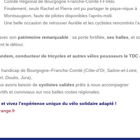
Comité Régional de Bourgogne Franche-Comté FFVélo.
Finalement, seuls Rachel et Pierre ont pu partager le pique-nique à
Montsaugeon, faute de pilotes disponibles l’après-midi.
Une belle occasion de retrouver Aurélie et les cyclistes rencontrés l’
 avec son
patrimoine remarquable
: sa porte fortifiée,
ses halles
, et s
nt le détour.
 tandem, conducteur de tricycles et autres vélos pousseurs le TDC 
 de handicap de Bourgogne–Franche-Comté
(Côte-d’Or, Saône-et-Loire,
rt, Doubs, Jura)
,
ous avons besoin de
cyclistes valides
prêts à nous accompagner
ifs et conviviaux sur nos belles routes régionales.
 et vivez l’expérience unique du vélo solidaire adapté !
range.fr