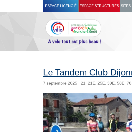
ESPACE LICENCIÉ
ESPACE STRUCTURES
SITES
Le Tandem Club Dijon
7 septembre 2025
|
21
,
21E
,
25E
,
39E
,
58E
,
70