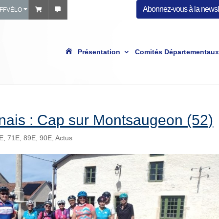
Abonnez-vous à la newsle
 FFVÉLO
A
Présentation
Comités Départementaux
c
c
u
e
i
l
nais : Cap sur Montsaugeon (52)
E
,
71E
,
89E
,
90E
,
Actus