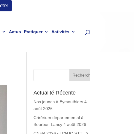
tter
Actus
Pratiquer
Activités
Actualité Récente
Nos jeunes à Eymouthiers
4
août 2026
Crirérium départemental à
Bourbon Lancy
4 août 2026
CNER 2026 et CNJC-VTT : 2