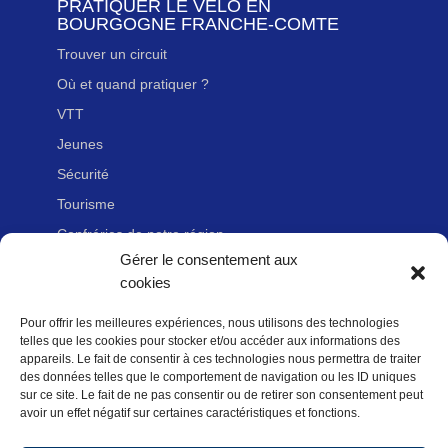
PRATIQUER LE VÉLO EN
BOURGOGNE FRANCHE-COMTE
Trouver un circuit
Où et quand pratiquer ?
VTT
Jeunes
Sécurité
Tourisme
Confréries de notre région
Gérer le consentement aux
cookies
LIENS UTILES
Pour offrir les meilleures expériences, nous utilisons des technologies
Nous contacter
telles que les cookies pour stocker et/ou accéder aux informations des
Adhérer à la Fédération Française de cyclotourisme
appareils. Le fait de consentir à ces technologies nous permettra de traiter
des données telles que le comportement de navigation ou les ID uniques
Newsletter
sur ce site. Le fait de ne pas consentir ou de retirer son consentement peut
avoir un effet négatif sur certaines caractéristiques et fonctions.
Mentions légales