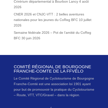
Crirérium départemental à Bourbon Lancy
4 août
2026
CNER 2026 et CNJC-VTT : 2 belles aventures
nationales pour les jeunes du CoReg BFC
10 juillet
2026
Semaine fédérale 2026 – Pot de l’amitié du CoReg
BFC
30 juin 2026
COMITÉ RÉGIONAL DE BOURGOGNE
FRANCHE-COMTE DE LA FFVÉLO
Le Comité Régional de Cyclotourisme de Bourgogne
Franche-Comté est une association loi 1901 ayant
pour but de promouvoir la pratique du Cyclotourisme
– Route, VTT, VTC/Gravel – dans la région.