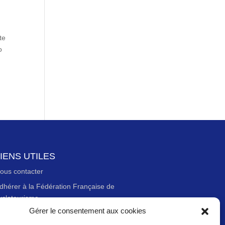
te
o
IENS UTILES
ous contacter
dhérer à la Fédération Française de
yclotourisme
Gérer le consentement aux cookies
ewsletter