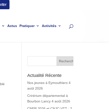
tter
Actus
Pratiquer
Activités
Actualité Récente
Nos jeunes à Eymouthiers
4
mblé
août 2026
Crirérium départemental à
Bourbon Lancy
4 août 2026
CNER 2026 et CNJC-VTT : 2