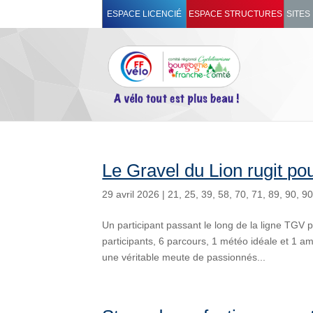
ESPACE LICENCIÉ
ESPACE STRUCTURES
SITES
Le Gravel du Lion rugit pou
29 avril 2026
|
21
,
25
,
39
,
58
,
70
,
71
,
89
,
90
,
9
Un participant passant le long de la ligne TGV
participants, 6 parcours, 1 météo idéale et 1 a
une véritable meute de passionnés...