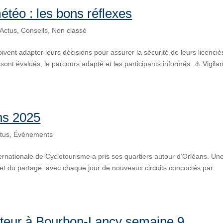
étéo : les bons réflexes
Actus
,
Conseils
,
Non classé
doivent adapter leurs décisions pour assurer la sécurité de leurs licencié
s sont évalués, le parcours adapté et les participants informés. ⚠️ Vigila
ns 2025
tus
,
Événements
rnationale de Cyclotourisme a pris ses quartiers autour d’Orléans. Un
et du partage, avec chaque jour de nouveaux circuits concoctés par
ateur à Bourbon-Lancy semaine 9