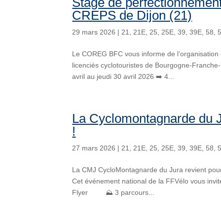
Stage de perfectionnement 
CREPS de Dijon (21)
29 mars 2026
|
21
,
21E
,
25
,
25E
,
39
,
39E
,
58
,
Le COREG BFC vous informe de l’organisation d
licenciés cyclotouristes de Bourgogne-Franche-
avril au jeudi 30 avril 2026 ➡️ 4...
‍La Cyclomontagnarde du J
!
27 mars 2026
|
21
,
21E
,
25
,
25E
,
39
,
39E
,
58
,
La CMJ CycloMontagnarde du Jura revient pour 
Cet événement national de la FFVélo vous invite 
Flyer ⛰️ 3 parcours...