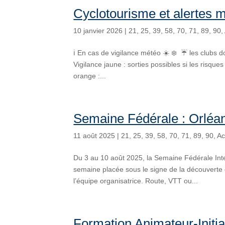
Cyclotourisme et alertes m
10 janvier 2026
|
21
,
25
,
39
,
58
,
70
,
71
,
89
,
90
,
ℹ️ En cas de vigilance météo ☀️ ❄️ ️ ️☔ les clubs 
Vigilance jaune : sorties possibles si les risque
orange :...
Semaine Fédérale : Orléa
11 août 2025
|
21
,
25
,
39
,
58
,
70
,
71
,
89
,
90
,
Ac
Du 3 au 10 août 2025, la Semaine Fédérale Inte
semaine placée sous le signe de la découverte 
l’équipe organisatrice. Route, VTT ou...
Formation Animateur-Initi