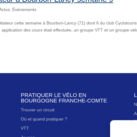
Actus
,
Événements
nitiateur cette semaine à Bourbon-Lancy (71) dont 6 du club Cyclotouris
 application des cours était effectuée, un groupe VTT et un groupe vél
PRATIQUER LE VÉLO EN
L
BOURGOGNE FRANCHE-COMTE
N
Trouver un circuit
A
Où et quand pratiquer ?
c
VTT
N