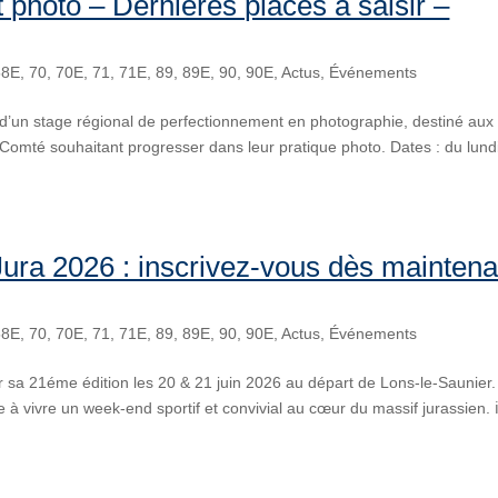
photo – Dernières places à saisir –
58E
,
70
,
70E
,
71
,
71E
,
89
,
89E
,
90
,
90E
,
Actus
,
Événements
’un stage régional de perfectionnement en photographie, destiné aux
Comté souhaitant progresser dans leur pratique photo. Dates : du lund
ura 2026 : inscrivez-vous dès maintena
58E
,
70
,
70E
,
71
,
71E
,
89
,
89E
,
90
,
90E
,
Actus
,
Événements
sa 21éme édition les 20 & 21 juin 2026 au départ de Lons-le-Saunier.
à vivre un week-end sportif et convivial au cœur du massif jurassien. ℹ