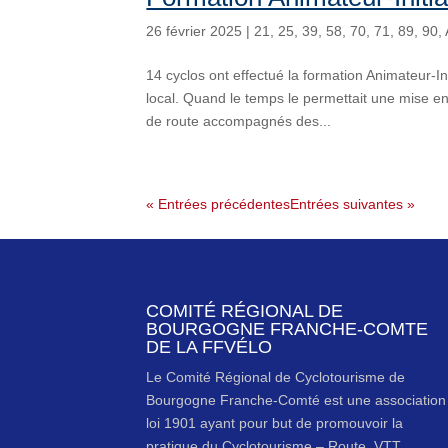
26 février 2025
|
21
,
25
,
39
,
58
,
70
,
71
,
89
,
90
,
14 cyclos ont effectué la formation Animateur-I
local. Quand le temps le permettait une mise en
de route accompagnés des...
« Entrées précédentes
Entrées suivantes »
COMITÉ RÉGIONAL DE
BOURGOGNE FRANCHE-COMTE
DE LA FFVÉLO
Le Comité Régional de Cyclotourisme de
Bourgogne Franche-Comté est une association
loi 1901 ayant pour but de promouvoir la
pratique du Cyclotourisme – Route, VTT,