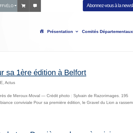
Abonnez-vous à la newsle
 FFVÉLO
A
Présentation
Comités Départementaux
c
c
u
e
i
l
r sa 1ère édition à Belfort
0E
,
Actus
 près de Meroux‑Moval — Crédit photo : Sylvain de Razorimages. 195
mbiance conviviale Pour sa première édition, le Gravel du Lion a rasse