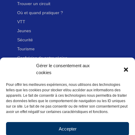
Trouver un circuit
Où et quand pratiquer ?
VTT
Jeunes
Sécurité
Tourisme
Confréries de notre région
Gérer le consentement aux
cookies
LIENS UTILES
Pour offrir les meilleures expériences, nous utilisons des technologies
Nous contacter
telles que les cookies pour stocker et/ou accéder aux informations des
appareils. Le fait de consentir à ces technologies nous permettra de traiter
Adhérer à la Fédération Française de cyclotourisme
des données telles que le comportement de navigation ou les ID uniques
Newsletter
sur ce site. Le fait de ne pas consentir ou de retirer son consentement peut
avoir un effet négatif sur certaines caractéristiques et fonctions.
Mentions légales
Politique des données personnelles
Accepter
Politique de cookies (UE)