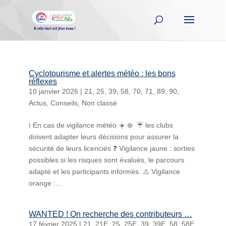
Cyclotourisme et alertes météo : les bons
réflexes
10 janvier 2026
|
21
,
25
,
39
,
58
,
70
,
71
,
89
,
90
,
Actus
,
Conseils
,
Non classé
ℹ️ En cas de vigilance météo ☀️ ❄️ ️ ️☔ les clubs
doivent adapter leurs décisions pour assurer la
sécurité de leurs licenciés ❓ Vigilance jaune : sorties
possibles si les risques sont évalués, le parcours
adapté et les participants informés. ⚠️ Vigilance
orange :...
WANTED ! On recherche des contributeurs …
17 février 2025
|
21
,
21E
,
25
,
25E
,
39
,
39E
,
58
,
58E
,